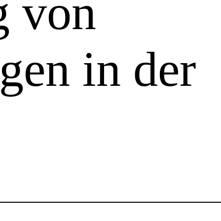
g von
en in der